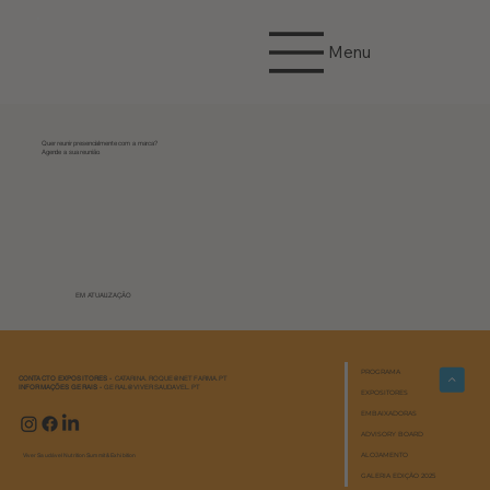
Menu
Quer reunir presencialmente com a marca?
Agende a sua reunião.
EM ATUALIZAÇÃO
PROGRAMA
CONTACTO EXPOSITORES -
CATARINA.ROQUE@NETFARMA.PT
INFORMAÇÕES GERAIS -
GERAL@VIVERSAUDAVEL.PT
EXPOSITORES
EMBAIXADORAS
ADVISORY BOARD
ALOJAMENTO
Viver Saudável Nutrition Summit & Exhibition
GALERIA EDIÇÃO 2025